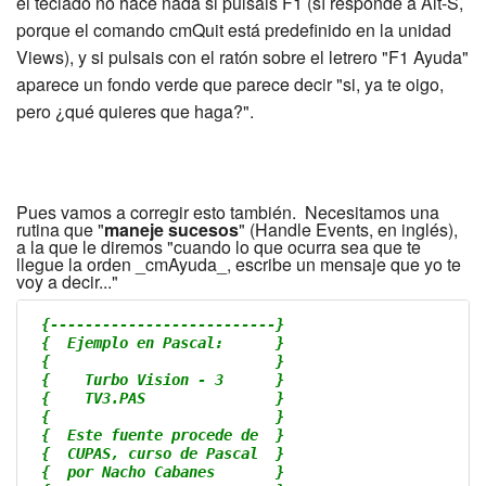
el teclado no hace nada si pulsais F1 (sí responde a Alt-S,
porque el comando cmQuit está predefinido en la unidad
Views), y si pulsais con el ratón sobre el letrero "F1 Ayuda"
aparece un fondo verde que parece decir "si, ya te oigo,
pero ¿qué quieres que haga?".
Pues vamos a corregir esto también. Necesitamos una
rutina que "
maneje sucesos
" (Handle Events, en inglés),
a la que le diremos "cuando lo que ocurra sea que te
llegue la orden _cmAyuda_, escribe un mensaje que yo te
voy a decir..."
{--------------------------}
{  Ejemplo en Pascal:      }
{                          }
{    Turbo Vision - 3      }
{    TV3.PAS               }
{                          }
{  Este fuente procede de  }
{  CUPAS, curso de Pascal  }
{  por Nacho Cabanes       }