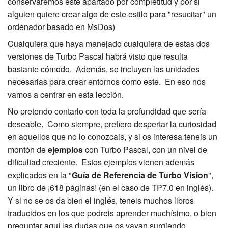
conservaremos este apartado por completitud y por si
alguien quiere crear algo de este estilo para "resucitar" un
ordenador basado en MsDos)
Cualquiera que haya manejado cualquiera de estas dos
versiones de Turbo Pascal habrá visto que resulta
bastante cómodo. Además, se incluyen las unidades
necesarias para crear entornos como este. En eso nos
vamos a centrar en esta lección.
No pretendo contarlo con toda la profundidad que sería
deseable. Como siempre, prefiero despertar la curiosidad
en aquellos que no lo conozcais, y si os interesa teneis un
montón de
ejemplos
con Turbo Pascal, con un nivel de
dificultad creciente. Estos ejemplos vienen además
explicados en la "
Guía de Referencia de Turbo Vision
",
un libro de ¡618 páginas! (en el caso de TP7.0 en inglés).
Y si no se os da bien el inglés, teneis muchos libros
traducidos en los que podreis aprender muchísimo, o bien
preguntar aquí las dudas que os vayan surgiendo.