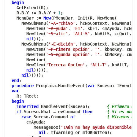
begin
   GetExtent
(
R
)
;
   R
.
B
.
Y 
:=
 R
.
A
.
Y 
+
1
;
   MenuBar 
:=
New
(
PMenuBar
,
 Init
(
R
,
 NewMenu
(
     NewSubMenu
(
'~A~rchivo'
,
 hcNoContext
,
 NewMenu
(
       NewItem
(
'~A~yuda'
,
'F1'
,
 kbF1
,
 cmAyuda
,
 hcNoC
       NewItem
(
'~S~alir'
,
'Alt-S'
,
 kbAltS
,
 cmQuit
,
 h
nil
)
)
)
,
     NewSubMenu
(
'~E~dición'
,
 hcNoContext
,
 NewMenu
(
       NewItem
(
'~P~rimera opción'
,
''
,
 kbnoKey
,
 cmAu
       NewItem
(
'~S~egunda opción'
,
''
,
 kbNoKey
,
 cmAu
       NewLine
(
       NewItem
(
'Tercera Opcion'
,
'Alt-T'
,
 kbAltT
,
 cm
nil
)
)
)
)
)
,
nil
)
)
)
)
)
;
end
;
procedure
 Programa
.
HandleEvent
(
var
 Suceso
:
 TEvent
)
;
var
   R
:
 TRect
;
begin
inherited
 HandleEvent
(
Suceso
)
;
{ Primero qu
if
 Suceso
.
What 
=
 evCommand 
then
{ Si es una 
case
 Suceso
.
Command 
of
{ Miramos qu
       cmAyuda
:
          MessageBox
(
'¡Aún no hay ayuda disponible!'
nil
,
 mfWarning 
or
 mfOKButton
)
;