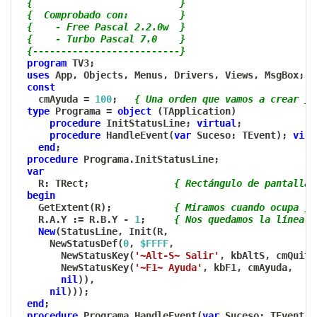
{                          }
{  Comprobado con:         }
{    - Free Pascal 2.2.0w  }
{    - Turbo Pascal 7.0    }
{--------------------------}
program
 TV3
;
uses
 App
,
 Objects
,
 Menus
,
 Drivers
,
 Views
,
 MsgBox
;
const
   cmAyuda 
=
100
;
{ Una orden que vamos a crear }
type
 Programa 
=
object
(
TApplication
)
procedure
 InitStatusLine
;
virtual
;
procedure
 HandleEvent
(
var
 Suceso
:
 TEvent
)
;
virt
end
;
procedure
 Programa
.
InitStatusLine
;
var
   R
:
 TRect
;
{ Rectángulo de pantalla 
begin
   GetExtent
(
R
)
;
{ Miramos cuando ocupa }
   R
.
A
.
Y 
:=
 R
.
B
.
Y 
-
1
;
{ Nos quedamos la línea i
New
(
StatusLine
,
 Init
(
R
,
     NewStatusDef
(
0
,
$FFFF
,
       NewStatusKey
(
'~Alt-S~ Salir'
,
 kbAltS
,
 cmQuit
,
       NewStatusKey
(
'~F1~ Ayuda'
,
 kbF1
,
 cmAyuda
,
nil
)
)
,
nil
)
)
)
;
end
;
procedure
 Programa
.
HandleEvent
(
var
 Suceso
:
 TEvent
)
;