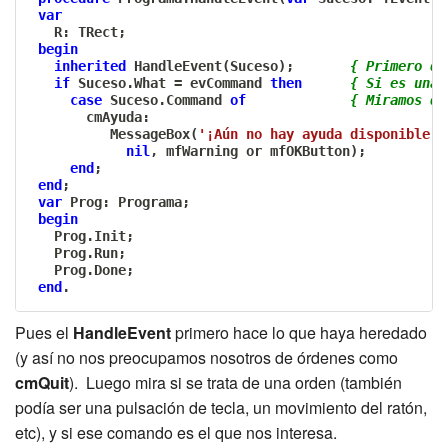
var
   R
:
 TRect
;
begin
inherited
 HandleEvent
(
Suceso
)
;
{ Primero qu
if
 Suceso
.
What 
=
 evCommand 
then
{ Si es una 
case
 Suceso
.
Command 
of
{ Miramos qu
       cmAyuda
:
          MessageBox
(
'¡Aún no hay ayuda disponible!'
nil
,
 mfWarning 
or
 mfOKButton
)
;
end
;
end
;
var
 Prog
:
 Programa
;
begin
   Prog
.
Init
;
   Prog
.
Run
;
   Prog
.
Done
;
end
.
Pues el
HandleEvent
primero hace lo que haya heredado
(y así no nos preocupamos nosotros de órdenes como
cmQuit
). Luego mira si se trata de una orden (también
podía ser una pulsación de tecla, un movimiento del ratón,
etc), y si ese comando es el que nos interesa.