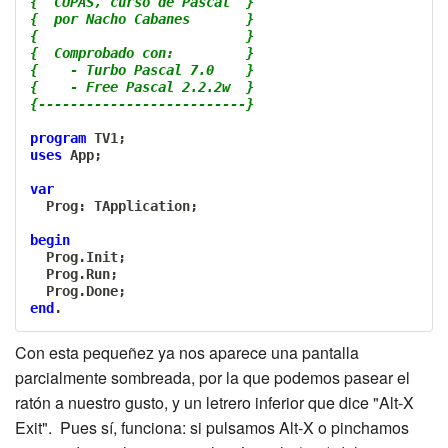
{  CUPAS, curso de Pascal  }
{  por Nacho Cabanes       }
{                          }
{  Comprobado con:         }
{    - Turbo Pascal 7.0    }
{    - Free Pascal 2.2.2w  }
{--------------------------}
program
 TV1
;
uses
 App
;
var
  Prog
:
 TApplication
;
begin
  Prog
.
Init
;
  Prog
.
Run
;
  Prog
.
Done
;
end
.
Con esta pequeñez ya nos aparece una pantalla
parcialmente sombreada, por la que podemos pasear el
ratón a nuestro gusto, y un letrero inferior que dice "Alt-X
Exit". Pues sí, funciona: si pulsamos Alt-X o pinchamos