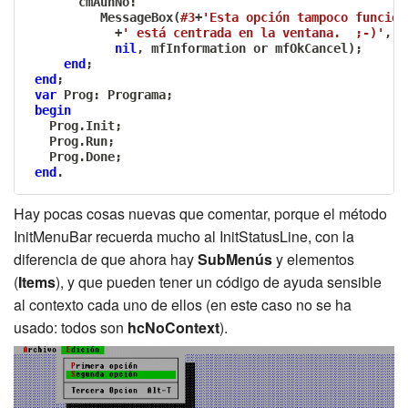
       cmAunNo
:
          MessageBox
(
#3
+
'Esta opción tampoco funcion
+
' está centrada en la ventana.  ;-)'
,
nil
,
 mfInformation 
or
 mfOkCancel
)
;
end
;
end
;
var
 Prog
:
 Programa
;
begin
   Prog
.
Init
;
   Prog
.
Run
;
   Prog
.
Done
;
end
.
Hay pocas cosas nuevas que comentar, porque el método
InitMenuBar recuerda mucho al InitStatusLine, con la
diferencia de que ahora hay
SubMenús
y elementos
(
Items
), y que pueden tener un código de ayuda sensible
al contexto cada uno de ellos (en este caso no se ha
usado: todos son
hcNoContext
).