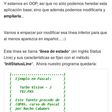
Y estamos en OOP, así que no sólo podemos heredar esta
aplicación base, sino que además podemos modificarla y
ampliarla
...
Vamos a empezar por modificar esa línea inferior para que
al menos aparezca en español... ;-)
Esta línea se llama "
línea de estado
" (en inglés Status
Line) y sus características se fijan con el método
"
InitStatusLine
". Ahora nuestro programa quedaría:
{--------------------------}
{  Ejemplo en Pascal:      }
{                          }
{    Turbo Vision - 2      }
{    TV2.PAS               }
{                          }
{  Este fuente procede de  }
{  CUPAS, curso de Pascal  }
{  por Nacho Cabanes       }