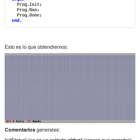
   Prog
.
Init
;
   Prog
.
Run
;
   Prog
.
Done
;
end
.
Esto es lo que obtendremos:
Comentarios
generales:
InitStatusLine es un método
virtual
(espero que recordeis