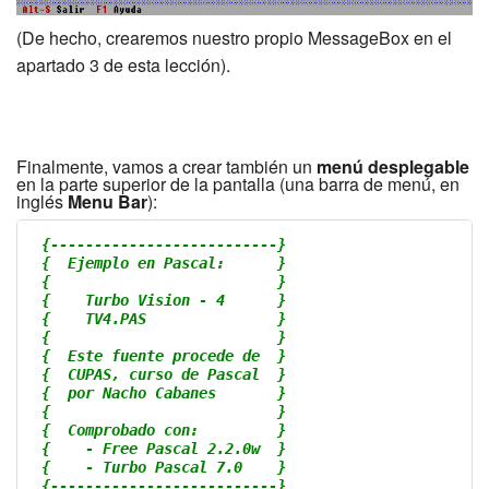
(De hecho, crearemos nuestro propio MessageBox en el
apartado 3 de esta lección).
Finalmente, vamos a crear también un
menú desplegable
en la parte superior de la pantalla (una barra de menú, en
inglés
Menu Bar
):
{--------------------------}
{  Ejemplo en Pascal:      }
{                          }
{    Turbo Vision - 4      }
{    TV4.PAS               }
{                          }
{  Este fuente procede de  }
{  CUPAS, curso de Pascal  }
{  por Nacho Cabanes       }
{                          }
{  Comprobado con:         }
{    - Free Pascal 2.2.0w  }
{    - Turbo Pascal 7.0    }
{--------------------------}