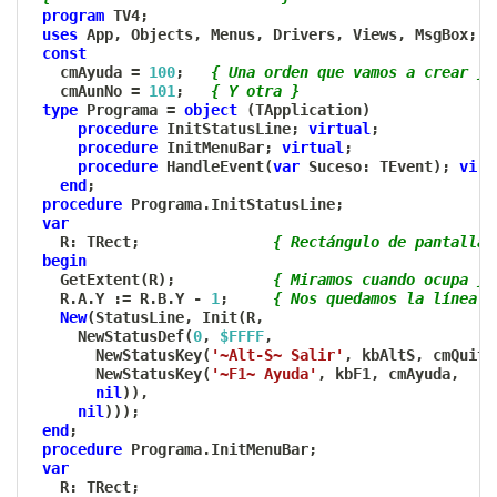
program
 TV4
;
uses
 App
,
 Objects
,
 Menus
,
 Drivers
,
 Views
,
 MsgBox
;
const
   cmAyuda 
=
100
;
{ Una orden que vamos a crear }
   cmAunNo 
=
101
;
{ Y otra }
type
 Programa 
=
object
(
TApplication
)
procedure
 InitStatusLine
;
virtual
;
procedure
 InitMenuBar
;
virtual
;
procedure
 HandleEvent
(
var
 Suceso
:
 TEvent
)
;
virt
end
;
procedure
 Programa
.
InitStatusLine
;
var
   R
:
 TRect
;
{ Rectángulo de pantalla 
begin
   GetExtent
(
R
)
;
{ Miramos cuando ocupa }
   R
.
A
.
Y 
:=
 R
.
B
.
Y 
-
1
;
{ Nos quedamos la línea i
New
(
StatusLine
,
 Init
(
R
,
     NewStatusDef
(
0
,
$FFFF
,
       NewStatusKey
(
'~Alt-S~ Salir'
,
 kbAltS
,
 cmQuit
,
       NewStatusKey
(
'~F1~ Ayuda'
,
 kbF1
,
 cmAyuda
,
nil
)
)
,
nil
)
)
)
;
end
;
procedure
 Programa
.
InitMenuBar
;
var
   R
:
 TRect
;