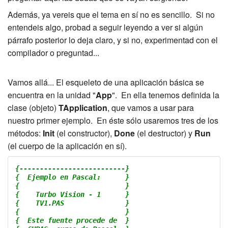
Además, ya vereis que el tema en sí no es sencillo. Si no
entendeis algo, probad a seguir leyendo a ver si algún
párrafo posterior lo deja claro, y si no, experimentad con el
compilador o preguntad...
Vamos allá... El esqueleto de una aplicación básica se
encuentra en la unidad "
App
". En ella tenemos definida la
clase (objeto)
TApplication
, que vamos a usar para
nuestro primer ejemplo. En éste sólo usaremos tres de los
métodos:
Init
(el constructor),
Done
(el destructor) y
Run
(el cuerpo de la aplicación en sí).
{--------------------------}
{  Ejemplo en Pascal:      }
{                          }
{    Turbo Vision - 1      }
{    TV1.PAS               }
{                          }
{  Este fuente procede de  }