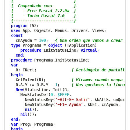
{                          }
{  Comprobado con:         }
{    - Free Pascal 2.2.0w  }
{    - Turbo Pascal 7.0    }
{--------------------------}
program
 TV2
;
uses
 App
,
 Objects
,
 Menus
,
 Drivers
,
 Views
;
const
   cmAyuda 
=
100
;
{ Una orden que vamos a crear }
type
 Programa 
=
object
(
TApplication
)
procedure
 InitStatusLine
;
virtual
;
end
;
procedure
 Programa
.
InitStatusLine
;
var
   R
:
 TRect
;
{ Rectángulo de pantalla 
begin
   GetExtent
(
R
)
;
{ Miramos cuando ocupa }
   R
.
A
.
Y 
:=
 R
.
B
.
Y 
-
1
;
{ Nos quedamos la línea i
New
(
StatusLine
,
 Init
(
R
,
     NewStatusDef
(
0
,
$FFFF
,
       NewStatusKey
(
'~Alt-S~ Salir'
,
 kbAltS
,
 cmQuit
,
       NewStatusKey
(
'~F1~ Ayuda'
,
 kbF1
,
 cmAyuda
,
nil
)
)
,
nil
)
)
)
;
end
;
var
 Prog
:
 Programa
;
begin