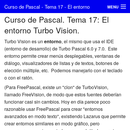
Curso de Pascal - Tema 17 - El entorno
MENU
Curso de Pascal. Tema 17: El
Turbo Vision
Índice
entorno Turbo Vision.
Anterior
Turbo Vision es un
entorno
, el mismo que usa el IDE
Posterior
(entorno de desarrollo) de Turbo Pascal 6.0 y 7.0. Este
entorno permite crear menús desplegables, ventanas de
NachoCabanes.com
diálogo, visualizadores de listas y de textos, botones de
elección múltiple, etc. Podemos manejarlo con el teclado
o con el ratón.
(Para FreePascal, existe un "clon" de TurboVision,
llamado FreeVision, de modo que estos fuentes deberían
funcionar casi sin cambios. Hoy en día parece poco
razonable usar FreePascal para crear "entornos
avanzados en modo texto", existiendo Lazarus que permite
crear entornos similares en modo gráfico, pero