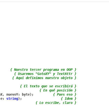
{ Nuestro tercer programa en OOP }
{ Usaremos "GotoXY" y TextAttr }
{ Aquí definimos nuestro objeto }
{ El texto que se escribirá }
{ En qué posición }
oX
,
 nuevoY
:
 byte
)
;
{ Pues eso }
je
:
string
)
;
{ Idem }
{ Lo escribe, claro }