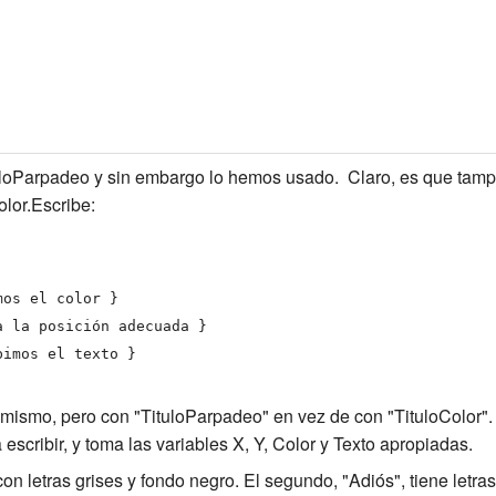
loParpadeo y sin embargo lo hemos usado. Claro, es que tampoc
lor.Escribe:
s el color }
posición adecuada }
os el texto }
mismo, pero con "TituloParpadeo" en vez de con "TituloColor"
escribir, y toma las variables X, Y, Color y Texto apropiadas.
con letras grises y fondo negro. El segundo, "Adiós", tiene letras