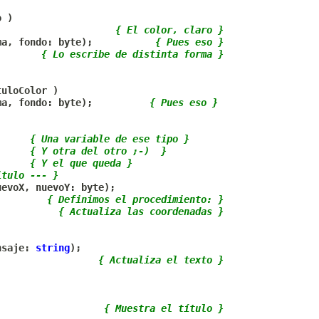
o 
)
{ El color, claro }
ma
,
 fondo
:
 byte
)
;
{ Pues eso }
{ Lo escribe de distinta forma }
tuloColor 
)
ma
,
 fondo
:
 byte
)
;
{ Pues eso }
{ Una variable de ese tipo }
{ Y otra del otro ;-)  }
{ Y el que queda }
itulo --- }
uevoX
,
 nuevoY
:
 byte
)
;
{ Definimos el procedimiento: }
{ Actualiza las coordenadas }
nsaje
:
string
)
;
{ Actualiza el texto }
{ Muestra el título }