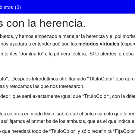
jetos (3)
 con la herencia.
objetos, y hemos empezado a manejar la herencia y el polimorf
 nos ayudará a entender qué son los
métodos virtuales
(espero
intentes "dominarlo" a la primera lectura. Si te pierdes, prueba 
ulo". Despues introdujimos otro llamado "TituloColor" que apro
as y retocamos las que nos interesaron.
eo", que será exactamente igual que "TituloColor", con la dif
 los colores en modo texto, sabrá que el único cambio que tene
 así: fijamos el primer bit de los atributos, que es el que indica 
que heredará todo de "TituloColor" y sólo redefinirá "FijaColo