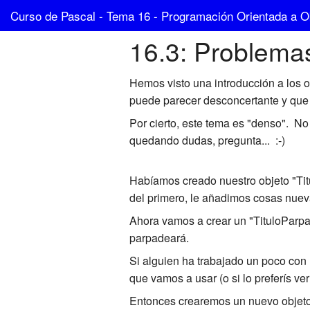
Curso de Pascal - Tema 16 - Programación Orientada a Ob
16.3: Problemas
Hemos visto una introducción a los 
puede parecer desconcertante y que
Por cierto, este tema es "denso". No 
quedando dudas, pregunta... :-)
Habíamos creado nuestro objeto "Tit
del primero, le añadimos cosas nuev
Ahora vamos a crear un "TituloParpad
parpadeará.
Si alguien ha trabajado un poco con
que vamos a usar (o si lo preferís ver
Entonces crearemos un nuevo objeto 