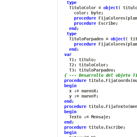
type
   TituloColor 
=
object
(
 titul
     color
:
 byte
;
procedure
 FijaColores
(
plu
procedure
 Escribe
;
end
;
type
   TituloParpadeo 
=
object
(
 ti
procedure
 FijaColores
(
plu
end
;
var
   T1
:
 titulo
;
   T2
:
 tituloColor
;
   T3
:
 tituloParpadeo
;
{ --- Desarrollo del objeto T
procedure
 titulo
.
FijaCoords
(
n
begin
   x 
:=
 nuevoX
;
   y 
:=
 nuevoY
;
end
;
procedure
 titulo
.
FijaTexto
(
me
begin
   Texto 
:=
 Mensaje
;
end
;
procedure
 titulo
.
Escribe
;
begin