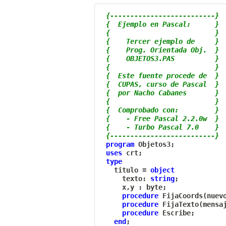
{--------------------------}
{  Ejemplo en Pascal:      }
{                          }
{    Tercer ejemplo de     }
{    Prog. Orientada Obj.  }
{    OBJETOS3.PAS          }
{                          }
{  Este fuente procede de  }
{  CUPAS, curso de Pascal  }
{  por Nacho Cabanes       }
{                          }
{  Comprobado con:         }
{    - Free Pascal 2.2.0w  }
{    - Turbo Pascal 7.0    }
{--------------------------}
program
 Objetos3
;
uses
 crt
;
type
   titulo 
=
object
     texto
:
string
;
     x
,
y 
:
 byte
;
procedure
 FijaCoords
(
nuev
procedure
 FijaTexto
(
mensa
procedure
 Escribe
;
end
;