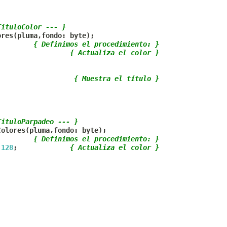
TituloColor --- }
ores
(
pluma
,
fondo
:
 byte
)
;
{ Definimos el procedimiento: }
{ Actualiza el color }
;
{ Muestra el título }
TituloParpadeo --- }
Colores
(
pluma
,
fondo
:
 byte
)
;
{ Definimos el procedimiento: }
128
;
{ Actualiza el color }