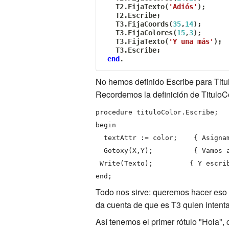
   T2
.
FijaTexto
(
'Adiós'
)
;
   T2
.
Escribe
;
   T3
.
FijaCoords
(
35
,
14
)
;
   T3
.
FijaColores
(
15
,
3
)
;
   T3
.
FijaTexto
(
'Y una más'
)
;
   T3
.
Escribe
;
end
.
No hemos definido Escribe para Titu
Recordemos la definición de TituloCo
procedure tituloColor.Escribe;
begin
textAttr := color; { Asignamo
Gotoxy(X,Y); { Vamos a la 
Write(Texto); { Y escribim
end;
Todo nos sirve: queremos hacer eso 
da cuenta de que es T3 quien intenta 
Así tenemos el primer rótulo "Hola", 