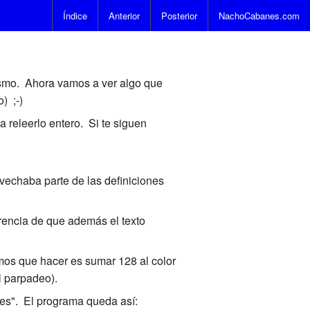
Índice
Anterior
Posterior
NachoCabanes.com
ismo. Ahora vamos a ver algo que
) ;-)
a releerlo entero. Si te siguen
vechaba parte de las definiciones
erencia de que además el texto
mos que hacer es sumar 128 al color
el parpadeo).
res". El programa queda así: