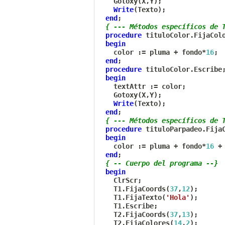
   Gotoxy
(
X
,
Y
)
;
Write
(
Texto
)
;
end
;
{ --- Métodos específicos de 
procedure
 tituloColor
.
FijaCol
begin
   color 
:=
 pluma 
+
 fondo
*
16
;
end
;
procedure
 tituloColor
.
Escribe
begin
   textAttr 
:=
 color
;
   Gotoxy
(
X
,
Y
)
;
Write
(
Texto
)
;
end
;
{ --- Métodos específicos de 
procedure
 tituloParpadeo
.
Fija
begin
   color 
:=
 pluma 
+
 fondo
*
16
+
end
;
{ -- Cuerpo del programa --}
begin
   ClrScr
;
   T1
.
FijaCoords
(
37
,
12
)
;
   T1
.
FijaTexto
(
'Hola'
)
;
   T1
.
Escribe
;
   T2
.
FijaCoords
(
37
,
13
)
;
   T2
.
FijaColores
(
14
,
2
)
;